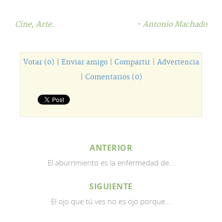
Cine,
Arte.
- Antonio Machado
Votar (0)
|
Enviar amigo
|
Compartir
|
Advertencia
|
Comentarios (0)
ANTERIOR
El aburrimiento es la enfermedad de...
SIGUIENTE
El ojo que tú ves no es ojo porque...