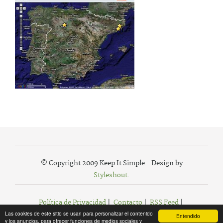
© Copyright 2009 Keep It Simple. Design by
Styleshout
.
Política de Privacidad
|
Contacto
|
RSS Feed
|
Las cookies de este sitio se usan para personalizar el contenido
Agregar a Favoritos
Entendido
y los anuncios, para ofrecer funciones de medios sociales y