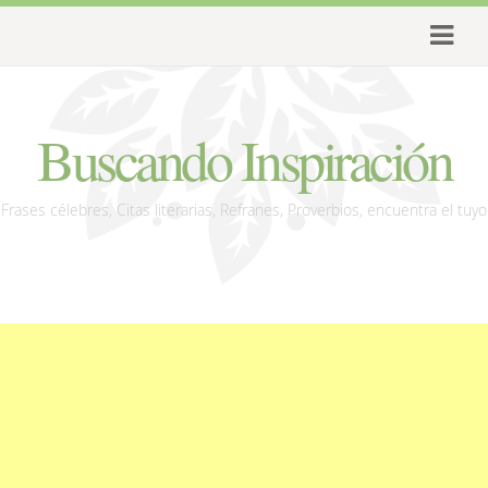
Buscando Inspiración
Frases célebres, Citas literarias, Refranes, Proverbios, encuentra el tuyo