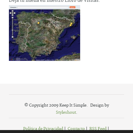
Deja tu huella en nuestro Libro de Visitas.
© Copyright 2009 Keep It Simple. Design by
Styleshout
.
Política de Privacidad
|
Contacto
|
RSS Feed
|