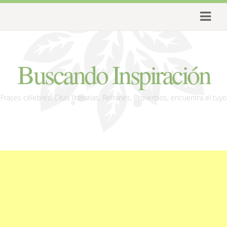
Buscando Inspiración
Frases célebres, Citas literarias, Refranes, Proverbios, encuentra el tuyo