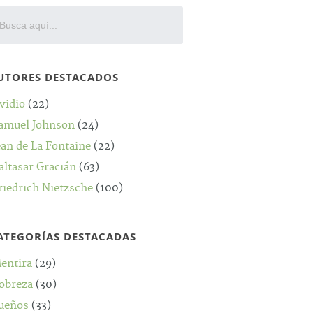
UTORES DESTACADOS
vidio
(22)
amuel Johnson
(24)
ean de La Fontaine
(22)
altasar Gracián
(63)
riedrich Nietzsche
(100)
ATEGORÍAS DESTACADAS
entira
(29)
obreza
(30)
ueños
(33)