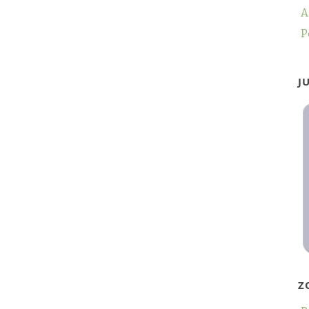
A
P
J
Z