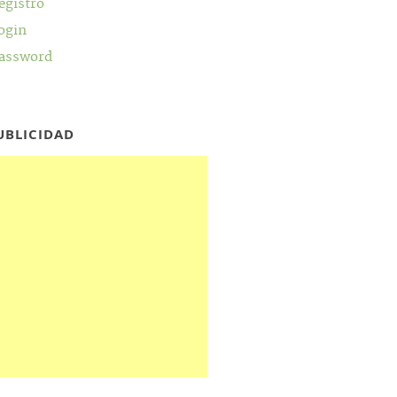
egistro
ogin
assword
UBLICIDAD