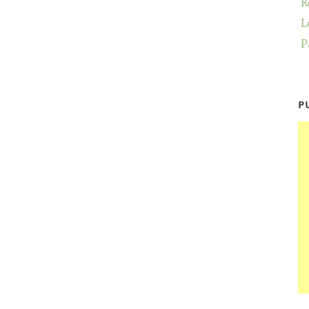
R
L
P
P