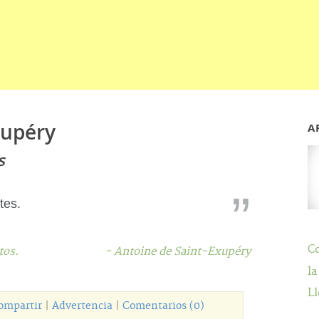
xupéry
A
s
rtes.
C
tos.
- Antoine de Saint-Exupéry
la
Ll
ompartir
|
Advertencia
|
Comentarios (0)