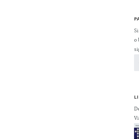
P
Si
o 
si
L
De
Vi