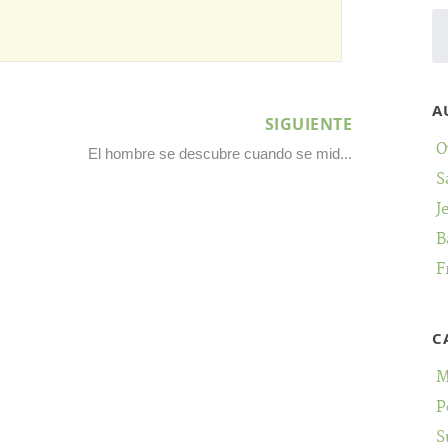
A
SIGUIENTE
O
El hombre se descubre cuando se mid...
S
J
B
F
C
M
P
S