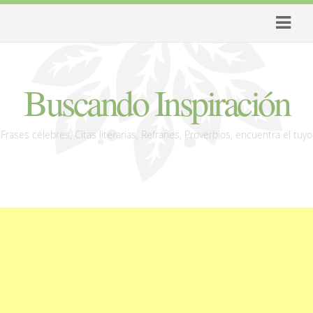
Buscando Inspiración
Frases célebres, Citas literarias, Refranes, Proverbios, encuentra el tuyo