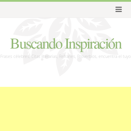
Buscando Inspiración
Frases célebres, Citas literarias, Refranes, Proverbios, encuentra el tuyo