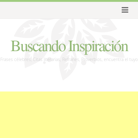
Buscando Inspiración
Frases célebres, Citas literarias, Refranes, Proverbios, encuentra el tuyo