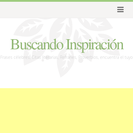
Buscando Inspiración
Frases célebres, Citas literarias, Refranes, Proverbios, encuentra el tuyo