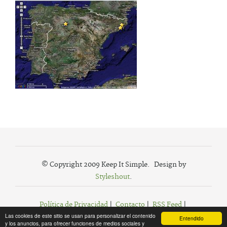
© Copyright 2009 Keep It Simple. Design by
Styleshout
.
Política de Privacidad
|
Contacto
|
RSS Feed
|
Las cookies de este sitio se usan para personalizar el contenido
Agregar a Favoritos
Entendido
y los anuncios, para ofrecer funciones de medios sociales y