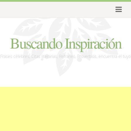
Buscando Inspiración
Frases célebres, Citas literarias, Refranes, Proverbios, encuentra el tuyo