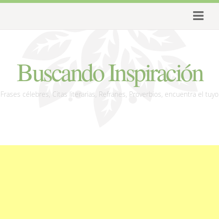
Buscando Inspiración
Frases célebres, Citas literarias, Refranes, Proverbios, encuentra el tuyo