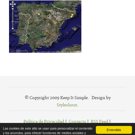
© Copyright 2009 Keep It Simple. Design by
Styleshout
.
Política de Privacidad
|
Contacto
|
RSS Feed
|
Las cookies de este sitio se usan para personalizar el contenido
Agregar a Favoritos
Entendido
y los anuncios, para ofrecer funciones de medios sociales y