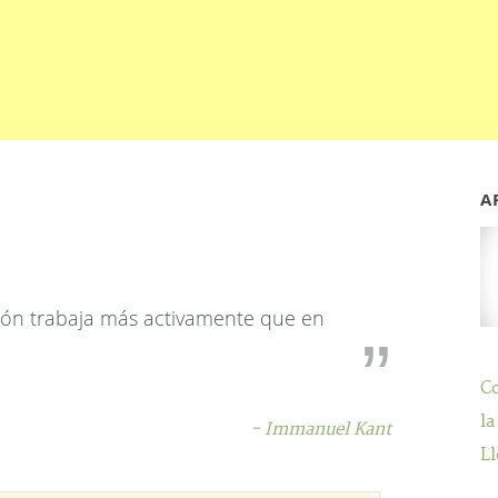
A
ación trabaja más activamente que en
C
la
- Immanuel Kant
Ll