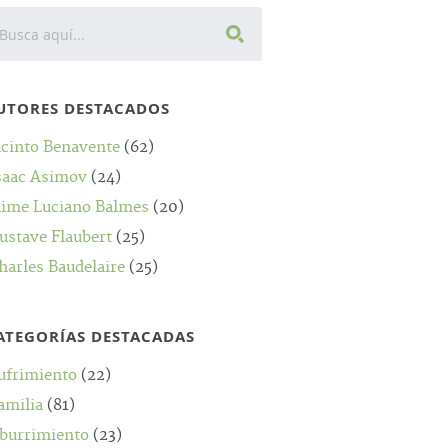
UTORES DESTACADOS
acinto Benavente
(62)
saac Asimov
(24)
aime Luciano Balmes
(20)
ustave Flaubert
(25)
harles Baudelaire
(25)
ATEGORÍAS DESTACADAS
ufrimiento
(22)
amilia
(81)
burrimiento
(23)