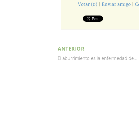
Votar (0)
|
Enviar amigo
|
C
ANTERIOR
El aburrimiento es la enfermedad de...