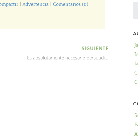
ompartir
|
Advertencia
|
Comentarios (0)
A
J
SIGUIENTE
I
Es absolutamente necesario persuadi...
J
G
C
C
S
F
A