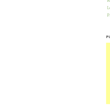
R
L
P
P