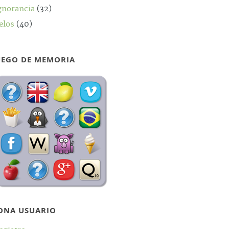
gnorancia
(32)
elos
(40)
UEGO DE MEMORIA
ONA USUARIO