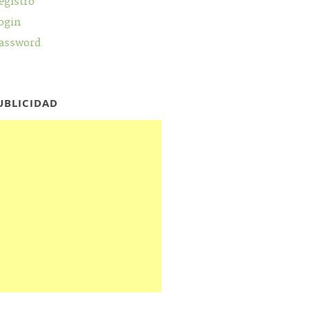
egistro
ogin
assword
UBLICIDAD