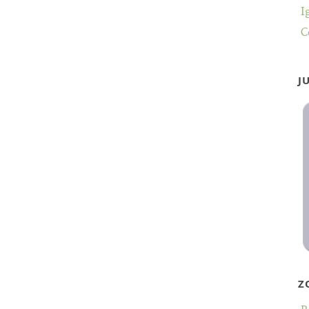
I
C
J
Z