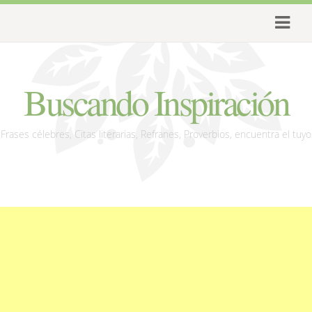
Buscando Inspiración
Frases célebres, Citas literarias, Refranes, Proverbios, encuentra el tuyo