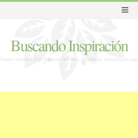
Buscando Inspiración
Frases célebres, Citas literarias, Refranes, Proverbios, encuentra el tuyo