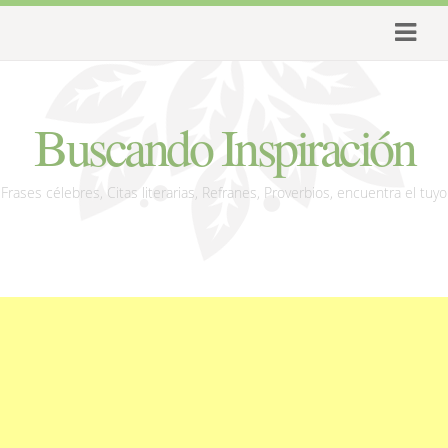
Buscando Inspiración
Frases célebres, Citas literarias, Refranes, Proverbios, encuentra el tuyo