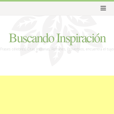
Buscando Inspiración
Frases célebres, Citas literarias, Refranes, Proverbios, encuentra el tuyo