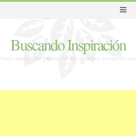
Buscando Inspiración
Frases célebres, Citas literarias, Refranes, Proverbios, encuentra el tuyo