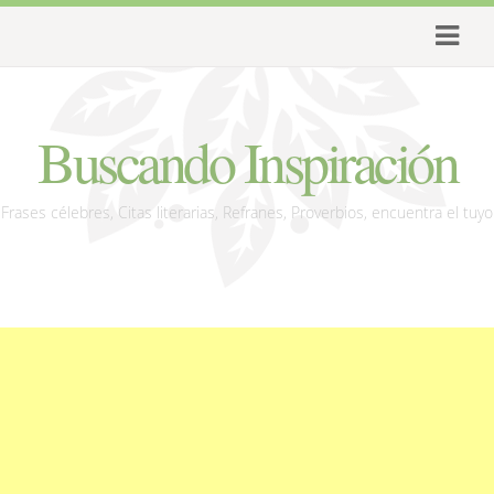
Buscando Inspiración
Frases célebres, Citas literarias, Refranes, Proverbios, encuentra el tuyo