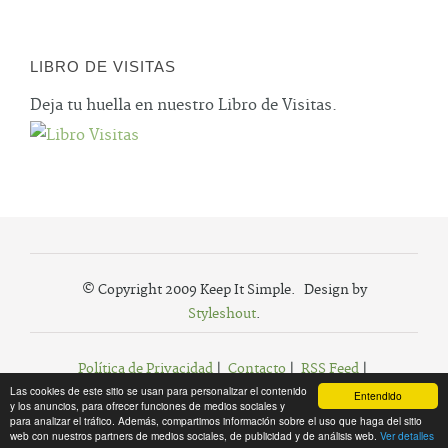
LIBRO DE VISITAS
Deja tu huella en nuestro Libro de Visitas.
© Copyright 2009 Keep It Simple. Design by
Styleshout
.
Política de Privacidad
|
Contacto
|
RSS Feed
|
Las cookies de este sitio se usan para personalizar el contenido
Agregar a Favoritos
Entendido
y los anuncios, para ofrecer funciones de medios sociales y
para analizar el tráfico. Además, compartimos información sobre el uso que haga del sitio
web con nuestros partners de medios sociales, de publicidad y de análisis web.
Ver detalles