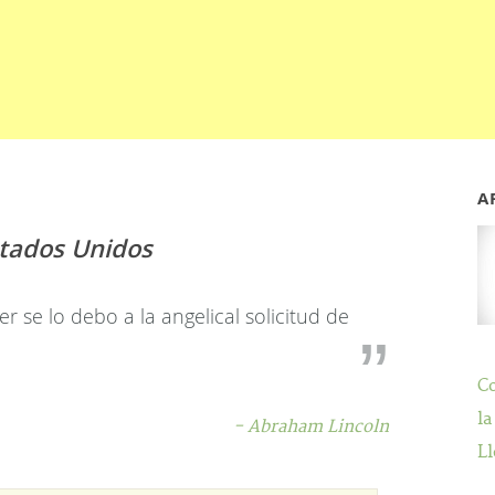
A
stados Unidos
r se lo debo a la angelical solicitud de
C
la
- Abraham Lincoln
Ll