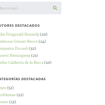
UTORES DESTACADOS
ohn Fitzgerald Kennedy
(20)
mbrose Gwinet Bierce
(24)
enjamin Disraeli
(32)
rnest Hemingway
(21)
edro Calderón de la Barca
(20)
ATEGORÍAS DESTACADAS
ejez
(51)
roblemas
(32)
emer
(23)