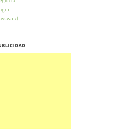
egistro
ogin
assword
UBLICIDAD