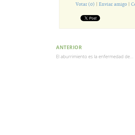
Votar (0)
|
Enviar amigo
|
C
ANTERIOR
El aburrimiento es la enfermedad de...