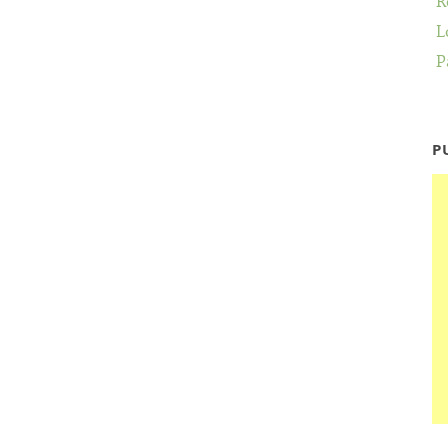
R
L
P
P