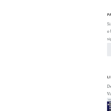
P
Si
o 
si
L
De
Vi