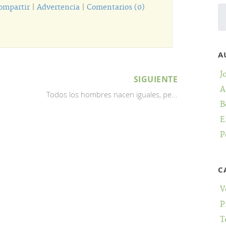
ompartir
|
Advertencia
|
Comentarios (0)
A
J
SIGUIENTE
A
Todos los hombres nacen iguales, pe...
B
E
P
C
V
P
T