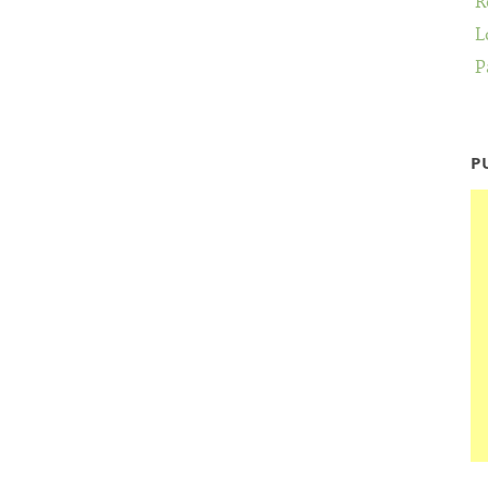
R
L
P
P