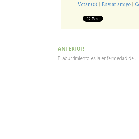
Votar (0)
|
Enviar amigo
|
C
ANTERIOR
El aburrimiento es la enfermedad de...