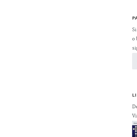
P
Si
o 
si
L
De
Vi