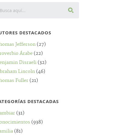
UTORES DESTACADOS
homas Jefferson
(27)
roverbio Árabe
(22)
enjamin Disraeli
(32)
braham Lincoln
(46)
homas Fuller
(21)
ATEGORÍAS DESTACADAS
ambiar
(31)
onocimientos
(938)
amilia
(81)