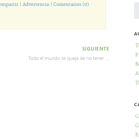
ompartir
|
Advertencia
|
Comentarios (0)
A
T
SIGUIENTE
P
Todo el mundo se queja de no tener ...
B
A
T
C
C
C
F