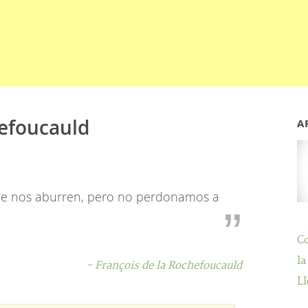
hefoucauld
A
ue nos aburren, pero no perdonamos a
C
la
- François de la Rochefoucauld
Ll