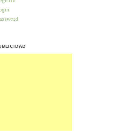
egistro
ogin
assword
UBLICIDAD