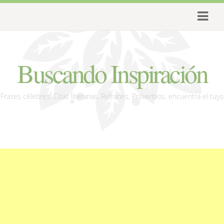
Buscando Inspiración
Frases célebres, Citas literarias, Refranes, Proverbios, encuentra el tuyo