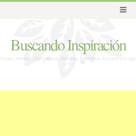
Buscando Inspiración
Frases célebres, Citas literarias, Refranes, Proverbios, encuentra el tuyo