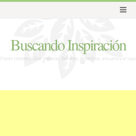
Buscando Inspiración
Frases célebres, Citas literarias, Refranes, Proverbios, encuentra el tuyo