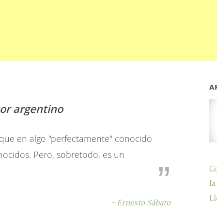
A
tor argentino
que en algo "perfectamente" conocido
ocidos. Pero, sobretodo, es un
C
la
Ll
- Ernesto Sábato