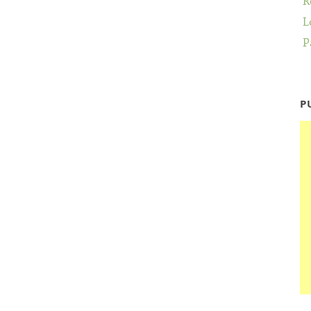
R
L
P
P