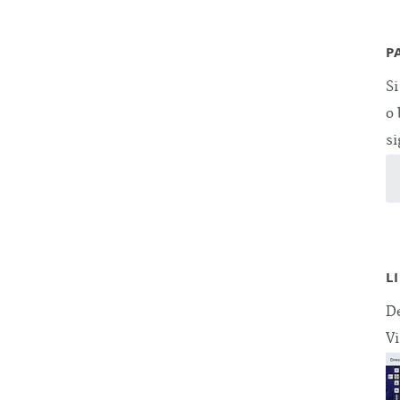
P
Si
o 
si
L
De
Vi