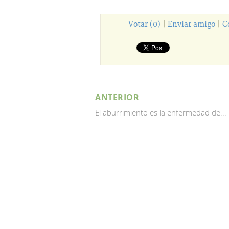
Votar (0)
|
Enviar amigo
|
C
ANTERIOR
El aburrimiento es la enfermedad de...