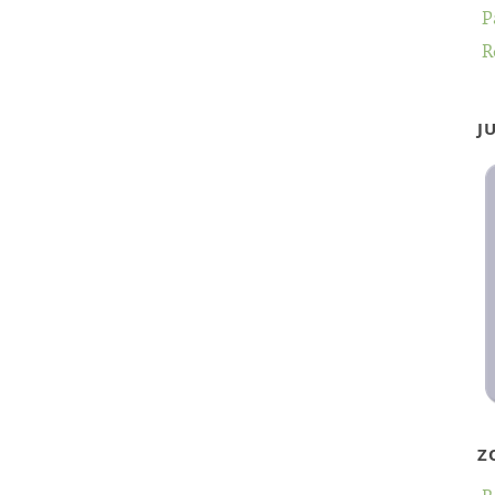
P
R
J
Z