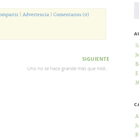
ompartir
|
Advertencia
|
Comentarios (0)
A
S
J
SIGUIENTE
B
Uno no se hace grande más que midi...
E
M
C
A
J
P