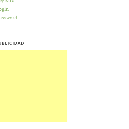
egistro
ogin
assword
UBLICIDAD