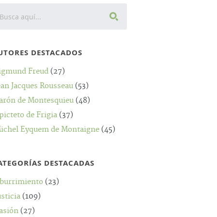
UTORES DESTACADOS
igmund Freud
(27)
ean Jacques Rousseau
(53)
arón de Montesquieu
(48)
picteto de Frigia
(37)
ichel Eyquem de Montaigne
(45)
ATEGORÍAS DESTACADAS
burrimiento
(23)
usticia
(109)
asión
(27)