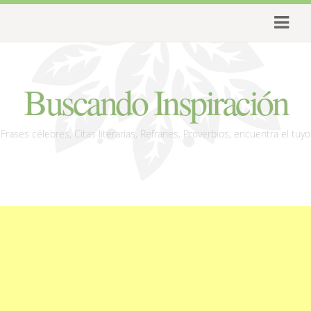
Buscando Inspiración
Frases célebres, Citas literarias, Refranes, Proverbios, encuentra el tuyo