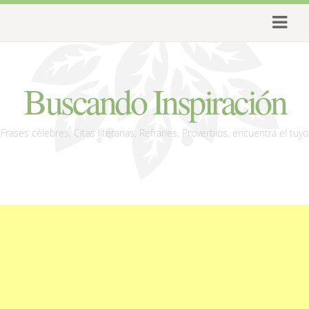
Buscando Inspiración
Frases célebres, Citas literarias, Refranes, Proverbios, encuentra el tuyo