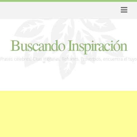
Buscando Inspiración
Frases célebres, Citas literarias, Refranes, Proverbios, encuentra el tuyo