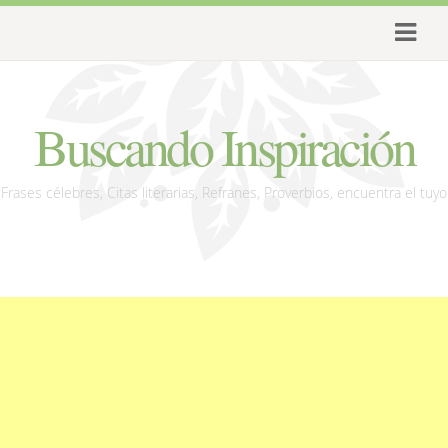
Buscando Inspiración
Frases célebres, Citas literarias, Refranes, Proverbios, encuentra el tuyo