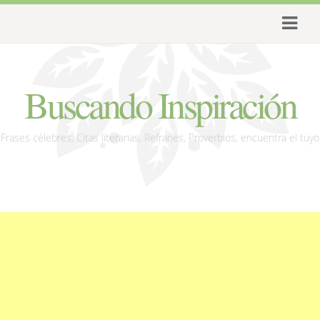
Buscando Inspiración
Frases célebres, Citas literarias, Refranes, Proverbios, encuentra el tuyo