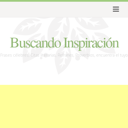
Buscando Inspiración
Frases célebres, Citas literarias, Refranes, Proverbios, encuentra el tuyo