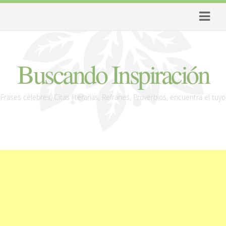
Buscando Inspiración
Frases célebres, Citas literarias, Refranes, Proverbios, encuentra el tuyo