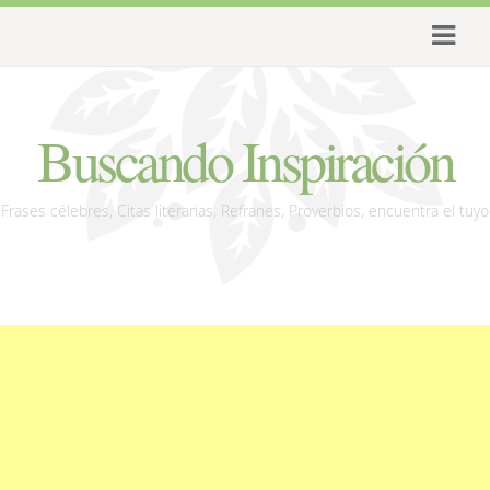
Buscando Inspiración
Frases célebres, Citas literarias, Refranes, Proverbios, encuentra el tuyo