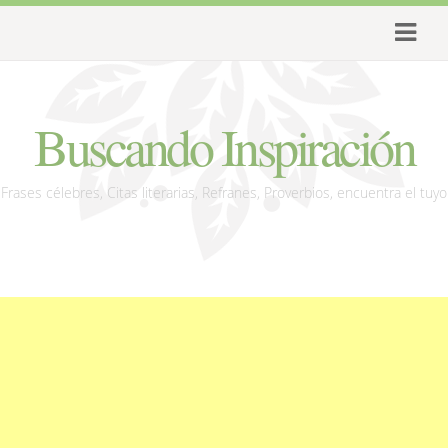
Buscando Inspiración
Frases célebres, Citas literarias, Refranes, Proverbios, encuentra el tuyo