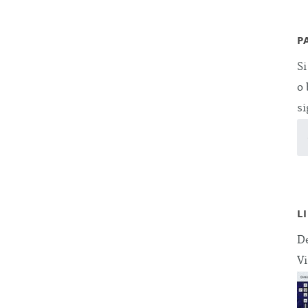
P
Si
o 
si
L
De
Vi