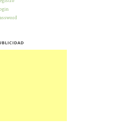
egistro
ogin
assword
UBLICIDAD