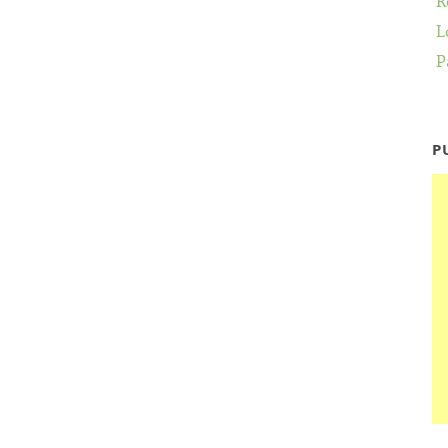
R
L
P
P