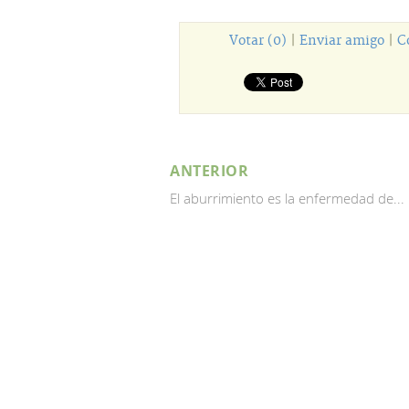
Votar (0)
|
Enviar amigo
|
C
ANTERIOR
El aburrimiento es la enfermedad de...