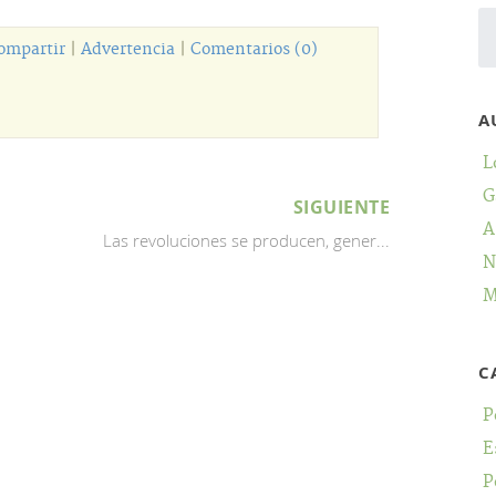
ompartir
|
Advertencia
|
Comentarios (0)
A
L
G
SIGUIENTE
A
Las revoluciones se producen, gener...
N
M
C
P
E
P