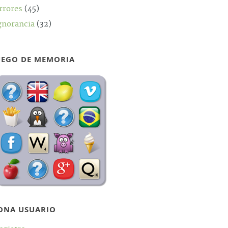
rrores
(45)
gnorancia
(32)
UEGO DE MEMORIA
ONA USUARIO