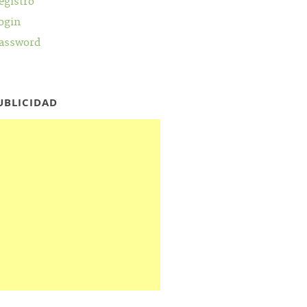
egistro
ogin
assword
UBLICIDAD