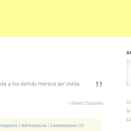
A
da a los demás merece ser vivida
C
- Albert Einstein
la
Ll
ompartir
|
Advertencia
|
Comentarios (0)