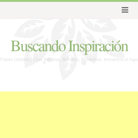
Buscando Inspiración
Frases célebres, Citas literarias, Refranes, Proverbios, encuentra el tuyo