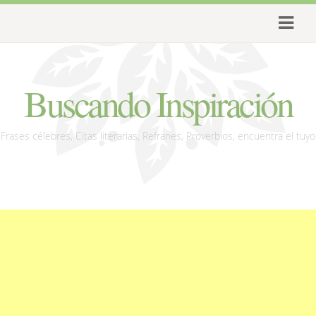
Buscando Inspiración
Frases célebres, Citas literarias, Refranes, Proverbios, encuentra el tuyo