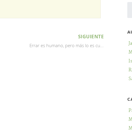
A
SIGUIENTE
J
Errar es humano, pero más lo es cu...
M
I
R
S
C
P
M
M