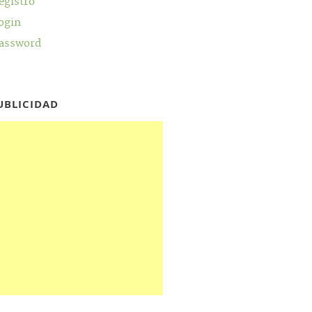
egistro
ogin
assword
UBLICIDAD