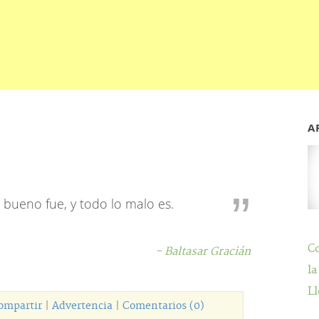
A
o bueno fue, y todo lo malo es.
C
- Baltasar Gracián
la
Ll
ompartir
|
Advertencia
|
Comentarios (0)