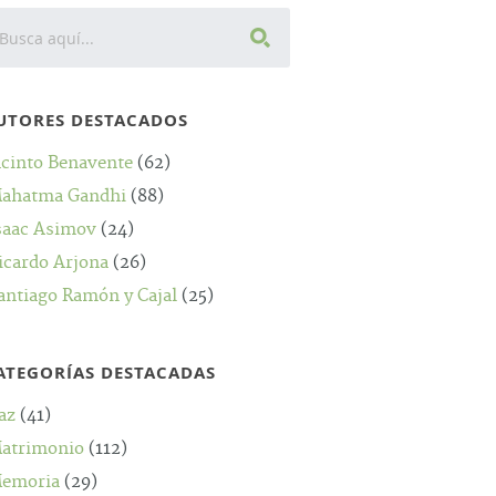
UTORES DESTACADOS
acinto Benavente
(62)
ahatma Gandhi
(88)
saac Asimov
(24)
icardo Arjona
(26)
antiago Ramón y Cajal
(25)
ATEGORÍAS DESTACADAS
az
(41)
atrimonio
(112)
emoria
(29)