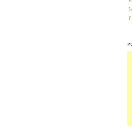
R
L
P
P