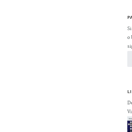
P
Si
o 
si
L
De
Vi