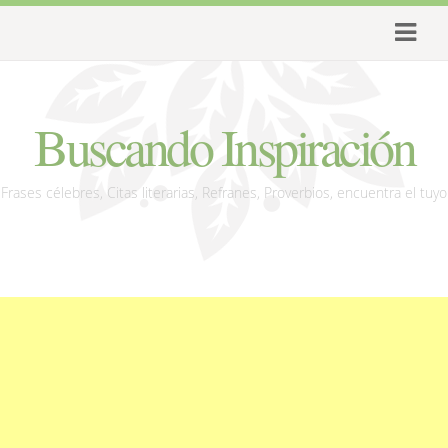
Buscando Inspiración
Frases célebres, Citas literarias, Refranes, Proverbios, encuentra el tuyo