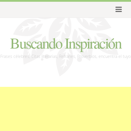
Buscando Inspiración
Frases célebres, Citas literarias, Refranes, Proverbios, encuentra el tuyo