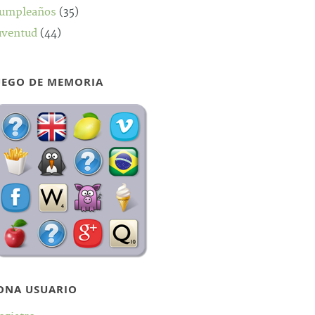
umpleaños
(35)
uventud
(44)
UEGO DE MEMORIA
ONA USUARIO