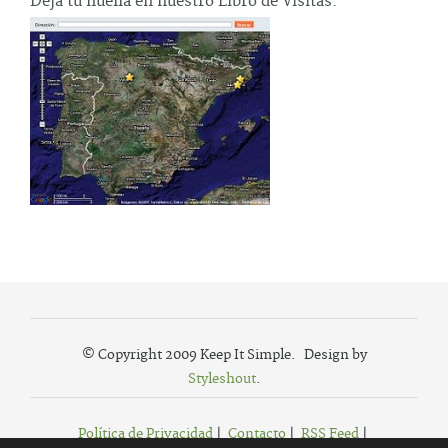
Deja tu huella en nuestro Libro de Visitas.
© Copyright 2009 Keep It Simple. Design by
Styleshout
.
Política de Privacidad
|
Contacto
|
RSS Feed
|