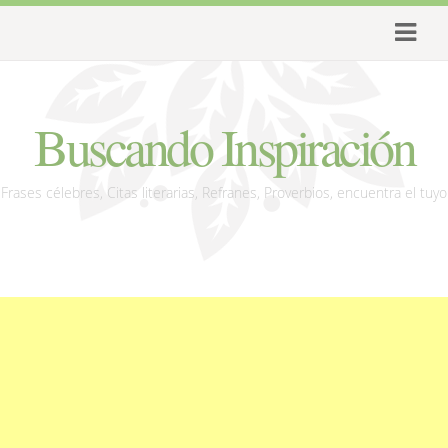
Buscando Inspiración
Frases célebres, Citas literarias, Refranes, Proverbios, encuentra el tuyo