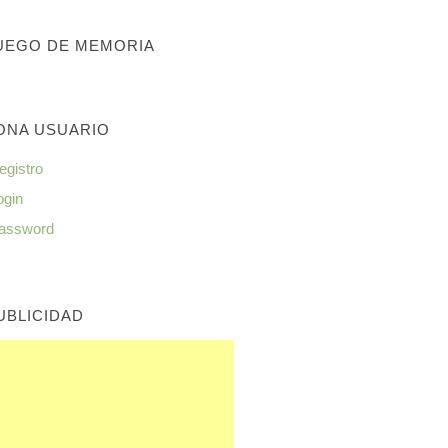
UEGO DE MEMORIA
ONA USUARIO
egistro
ogin
assword
UBLICIDAD