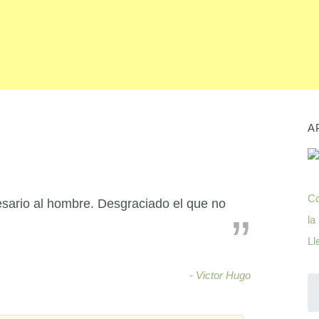
A
Co
esario al hombre. Desgraciado el que no
la
Ll
- Victor Hugo