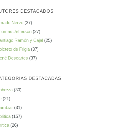
UTORES DESTACADOS
mado Nervo
(37)
homas Jefferson
(27)
antiago Ramón y Cajal
(25)
picteto de Frigia
(37)
ené Descartes
(37)
ATEGORÍAS DESTACADAS
obreza
(30)
e
(21)
ambiar
(31)
olítica
(157)
rítica
(26)