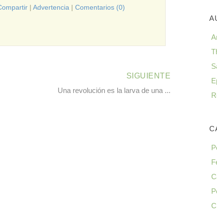
Compartir
|
Advertencia
|
Comentarios (0)
A
A
T
S
SIGUIENTE
E
Una revolución es la larva de una ...
R
C
P
F
C
P
C