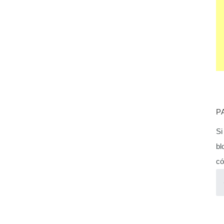
P
Si
bl
có