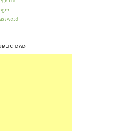
egistro
ogin
assword
UBLICIDAD