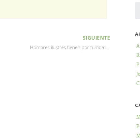
A
SIGUIENTE
A
Hombres ilustres tienen por tumba l...
R
P
J
C
C
M
P
M