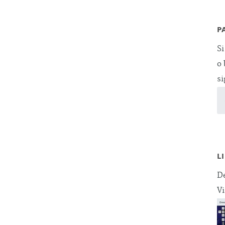
P
Si
o 
si
L
De
Vi