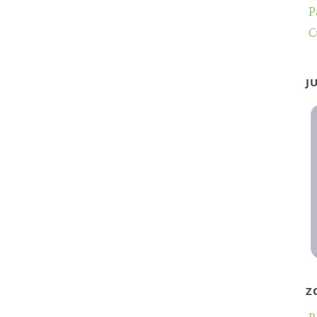
P
C
J
Z