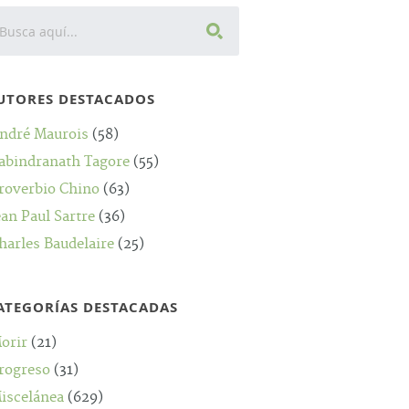
UTORES DESTACADOS
ndré Maurois
(58)
abindranath Tagore
(55)
roverbio Chino
(63)
ean Paul Sartre
(36)
harles Baudelaire
(25)
ATEGORÍAS DESTACADAS
orir
(21)
rogreso
(31)
iscelánea
(629)