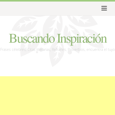
Buscando Inspiración
Frases célebres, Citas literarias, Refranes, Proverbios, encuentra el tuyo