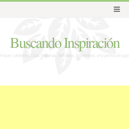
Buscando Inspiración
Frases célebres, Citas literarias, Refranes, Proverbios, encuentra el tuyo