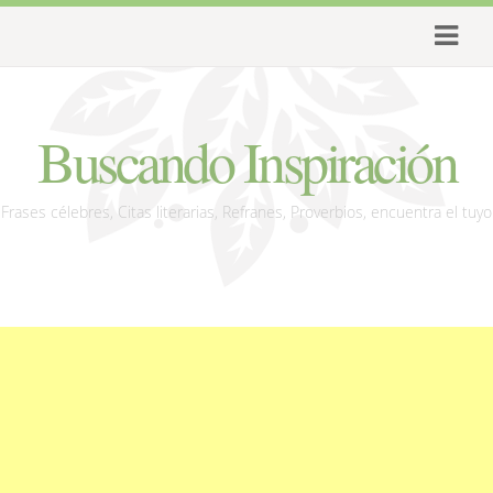
Buscando Inspiración
Frases célebres, Citas literarias, Refranes, Proverbios, encuentra el tuyo