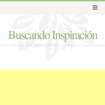
Buscando Inspiración
Frases célebres, Citas literarias, Refranes, Proverbios, encuentra el tuyo