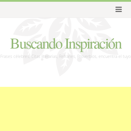
Buscando Inspiración
Frases célebres, Citas literarias, Refranes, Proverbios, encuentra el tuyo