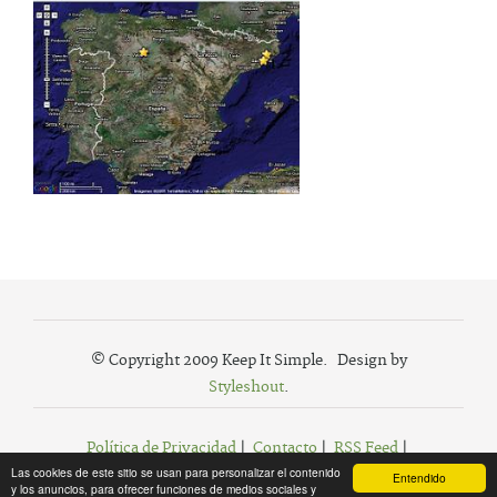
© Copyright 2009 Keep It Simple. Design by
Styleshout
.
Política de Privacidad
|
Contacto
|
RSS Feed
|
Las cookies de este sitio se usan para personalizar el contenido
Agregar a Favoritos
Entendido
y los anuncios, para ofrecer funciones de medios sociales y