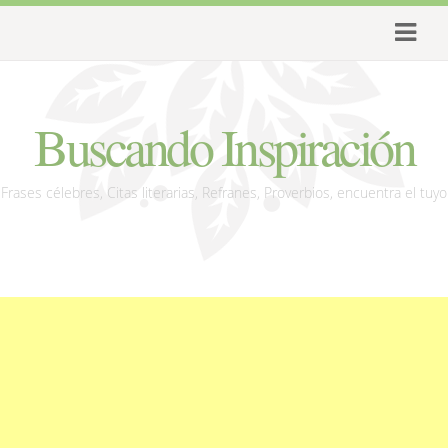
Buscando Inspiración
Frases célebres, Citas literarias, Refranes, Proverbios, encuentra el tuyo