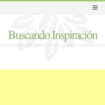
Buscando Inspiración
Frases célebres, Citas literarias, Refranes, Proverbios, encuentra el tuyo