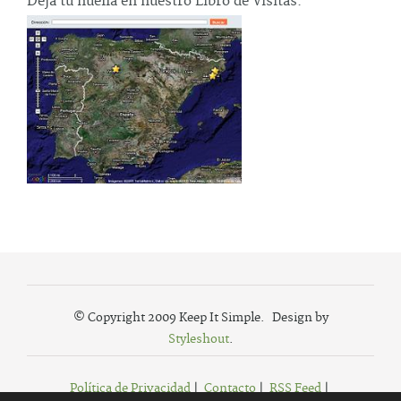
Deja tu huella en nuestro Libro de Visitas.
© Copyright 2009 Keep It Simple. Design by
Styleshout
.
Política de Privacidad
|
Contacto
|
RSS Feed
|